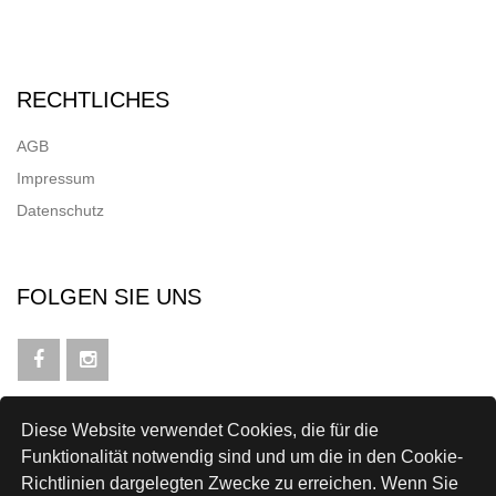
RECHTLICHES
AGB
Impressum
Datenschutz
FOLGEN SIE UNS
Diese Website verwendet Cookies, die für die
NEWSLETTER
Funktionalität notwendig sind und um die in den Cookie-
Richtlinien dargelegten Zwecke zu erreichen. Wenn Sie