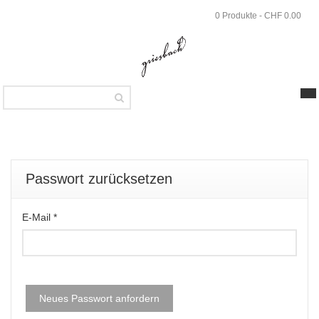
Skip
0 Produkte - CHF 0.00
to
main
content
PASSWORT
ZURÜCKSETZEN
Passwort zurücksetzen
E-Mail
*
Neues Passwort anfordern