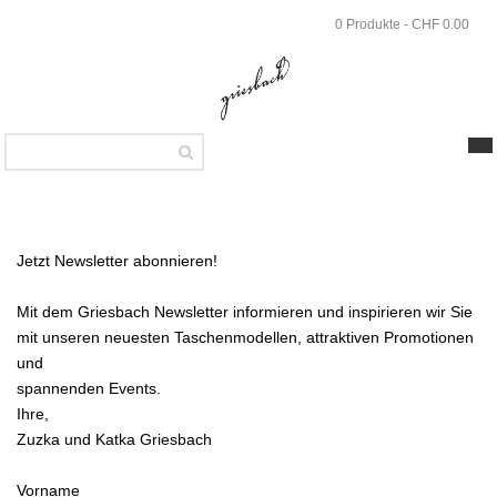
Skip
0 Produkte - CHF 0.00
to
main
content
NEWSLETTER
Jetzt Newsletter abonnieren!
Mit dem Griesbach Newsletter informieren und inspirieren wir Sie
mit unseren neuesten Taschenmodellen, attraktiven Promotionen
und
spannenden Events.
Ihre,
Zuzka und Katka Griesbach
Vorname