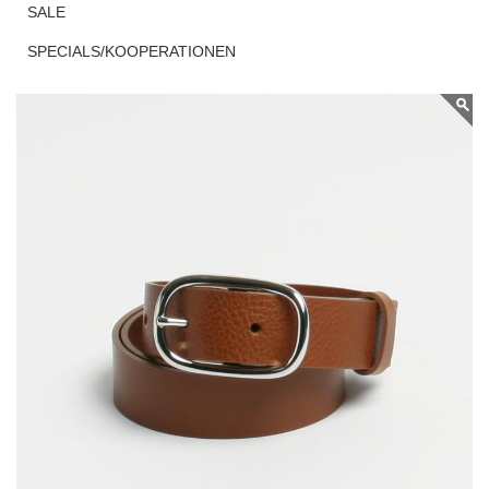
SALE
COGNACFARBENEM
SPECIALS/KOOPERATIONEN
GLATTLEDER