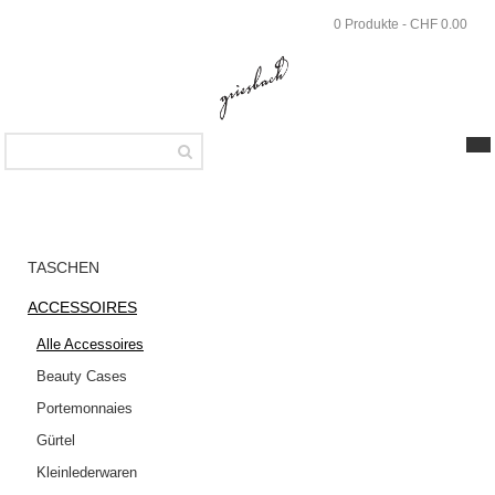
Skip
0 Produkte - CHF 0.00
to
main
content
SHOP
Accessoires
Alle
TASCHEN
Accessoires
ACCESSOIRES
Griesbach –
Audrey Belt aus
Alle Accessoires
cognacfarbenem
Beauty Cases
Glattleder
Portemonnaies
GRIESBACH –
Gürtel
AUDREY BELT AUS
Kleinlederwaren