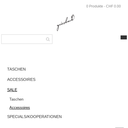
Skip
0 Produkte - CHF 0.00
to
main
content
SHOP
Sale
TASCHEN
Accessoires
ACCESSOIRES
Griesbach –
SALE
Marina Case
Taschen
aus
Accessoires
strukturiertem
Leder Farbe
SPECIALS/KOOPERATIONEN
Greige