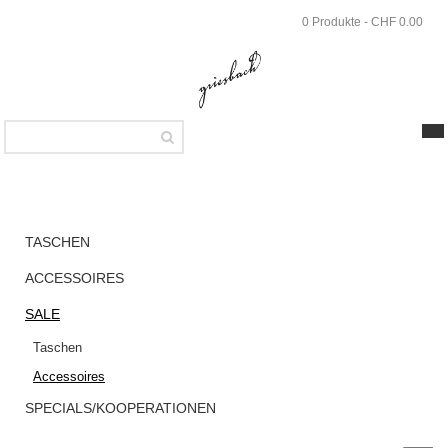
Skip
0 Produkte - CHF 0.00
to
main
content
SHOP
Sale
TASCHEN
Accessoires
ACCESSOIRES
Griesbach –
SALE
Marina Case
Taschen
aus
Accessoires
strukturiertem
Leder Farbe
SPECIALS/KOOPERATIONEN
Terra