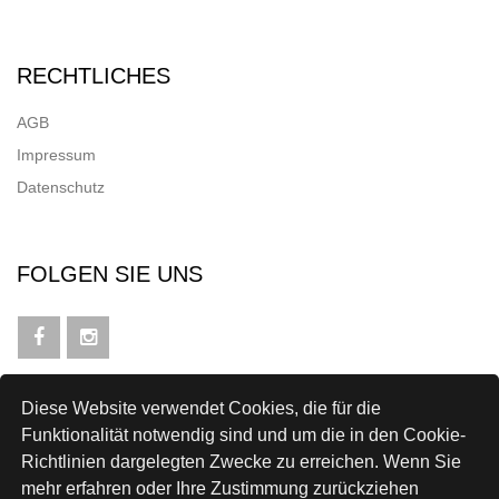
RECHTLICHES
AGB
Impressum
Datenschutz
FOLGEN SIE UNS
Diese Website verwendet Cookies, die für die
NEWSLETTER
Funktionalität notwendig sind und um die in den Cookie-
Richtlinien dargelegten Zwecke zu erreichen. Wenn Sie
mehr erfahren oder Ihre Zustimmung zurückziehen
Anmelden