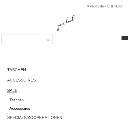
Skip
0 Produkte - CHF 0.00
to
main
content
SHOP
Sale
TASCHEN
Accessoires
ACCESSOIRES
Griesbach –
SALE
Money Case
Taschen
Double aus
Accessoires
gelbem
strukturiertem
SPECIALS/KOOPERATIONEN
Leder