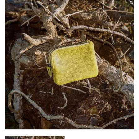
GRIESBACH –
MONEY CASE
DOUBLE AUS
GELBEM
STRUKTURIERTEM
LEDER