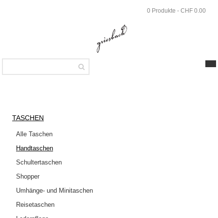
Skip
0 Produkte - CHF 0.00
to
main
content
SHOP
Taschen
TASCHEN
Handtaschen
Alle Taschen
Handtaschen
Griesbach
– Ada
Schultertaschen
Square
Shopper
Bag aus
Umhänge- und Minitaschen
genarbtem
Reisetaschen
Nubukleder
Farbe