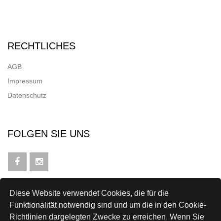
RECHTLICHES
AGB
Impressum
Datenschutz
FOLGEN SIE UNS
Diese Website verwendet Cookies, die für die
NEWSLETTER
Funktionalität notwendig sind und um die in den Cookie-
Richtlinien dargelegten Zwecke zu erreichen. Wenn Sie