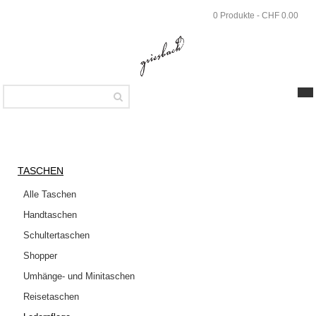
Skip
0 Produkte - CHF 0.00
to
main
content
SHOP
Taschen
TASCHEN
Lederpflege
Alle Taschen
Handtaschen
Colourlock
Nubuk
Schultertaschen
Radierer
Shopper
COLOURLOCK
Umhänge- und Minitaschen
NUBUK
Reisetaschen